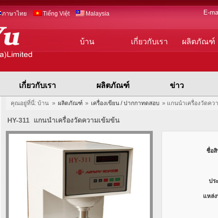
E-ma
ภาษาไทย
Tiếng Việt
Malaysia
บ้าน
เกี่ยวกับเรา
ผลิตภัณฑ์
เกี่ยวกับเรา
ผลิตภัณฑ์
ข่าว
คุณอยู่ที่นี่: บ้าน
»
ผลิตภัณฑ์
»
เครื่องเขียน / ปากกาทดสอบ
»
แกนนำเครื่องวัดควา
HY-311 แกนนำเครื่องวัดความเข้มข้น
ชื่อส
ประ
แหล่งท