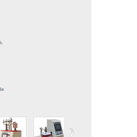
%;
ัด